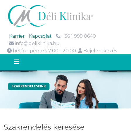
Karrier
Kapcsolat
+36 1 999 0640
info@deliklinika.hu
hétfő - péntek 7:00 - 20:00
Bejelentkezés
Szakrendelés keresése