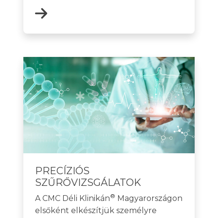
PRECÍZIÓS
SZŰRŐVIZSGÁLATOK
®
A CMC Déli Klinikán
Magyarországon
elsőként elkészítjük személyre