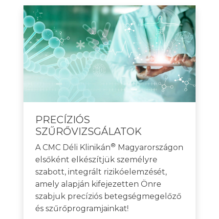
PRECÍZIÓS
SZŰRŐVIZSGÁLATOK
®
A CMC Déli Klinikán
Magyarországon
elsőként elkészítjük személyre
szabott, integrált rizikóelemzését,
amely alapján kifejezetten Önre
szabjuk precíziós betegségmegelőző
és szűrőprogramjainkat!