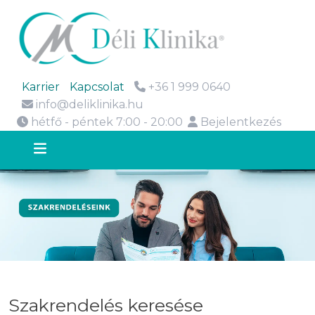
Karrier
Kapcsolat
+36 1 999 0640
info@deliklinika.hu
hétfő - péntek 7:00 - 20:00
Bejelentkezés
Szakrendelés keresése