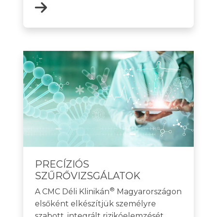
PRECÍZIÓS
SZŰRŐVIZSGÁLATOK
®
A CMC Déli Klinikán
Magyarországon
elsőként elkészítjük személyre
szabott, integrált rizikóelemzését,