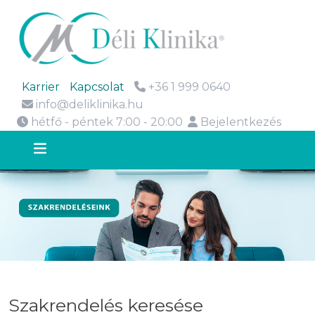
Karrier
Kapcsolat
+36 1 999 0640
info@deliklinika.hu
hétfő - péntek 7:00 - 20:00
Bejelentkezés
Szakrendelés keresése