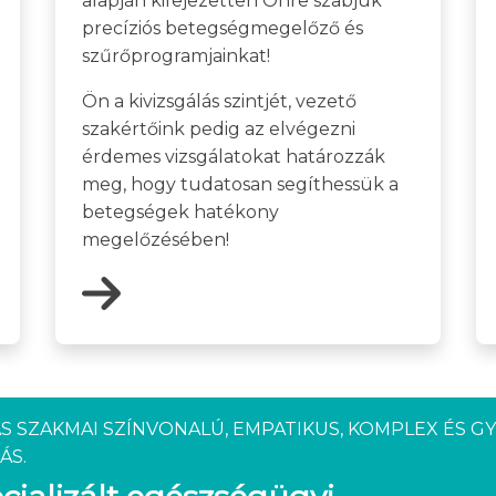
alapján kifejezetten Önre szabjuk
precíziós betegségmegelőző és
szűrőprogramjainkat!
Ön a kivizsgálás szintjét, vezető
szakértőink pedig az elvégezni
érdemes vizsgálatokat határozzák
meg, hogy tudatosan segíthessük a
betegségek hatékony
megelőzésében!
S SZAKMAI SZÍNVONALÚ, EMPATIKUS, KOMPLEX ÉS G
ÁS.