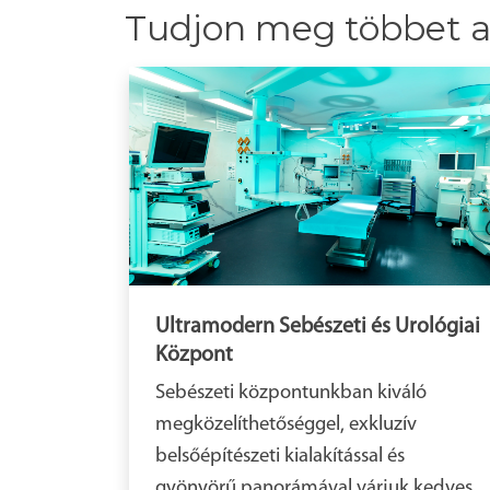
Tudjon meg többet a 
Ultramodern Sebészeti és Urológiai
Központ
Sebészeti központunkban kiváló
megközelíthetőséggel, exkluzív
belsőépítészeti kialakítással és
gyönyörű panorámával várjuk kedves