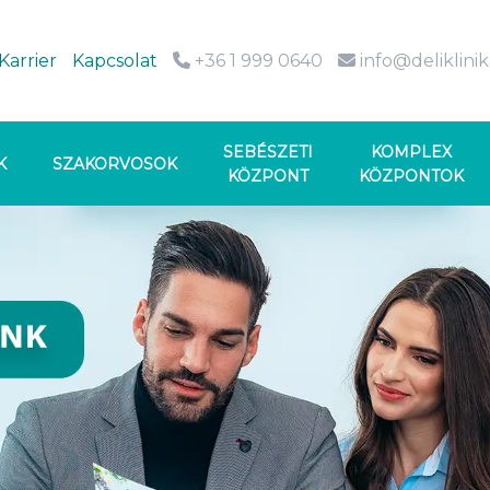
Karrier
Kapcsolat
+36 1 999 0640
info@deliklini
SEBÉSZETI
KOMPLEX
K
SZAKORVOSOK
KÖZPONT
KÖZPONTOK