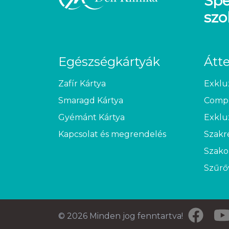
Spe
szo
Egészségkártyák
Átt
Zafír Kártya
Exklu
Smaragd Kártya
Compl
Gyémánt Kártya
Exklu
Kapcsolat és megrendelés
Szakr
Szako
Szűrő
© 2026 Minden jog fenntartva!