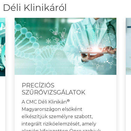
Déli Klinikáról
PRECÍZIÓS
SZŰRŐVIZSGÁLATOK
®
A CMC Déli Klinikán
Magyarországon elsőként
elkészítjük személyre szabott,
integrált rizikóelemzését, amely