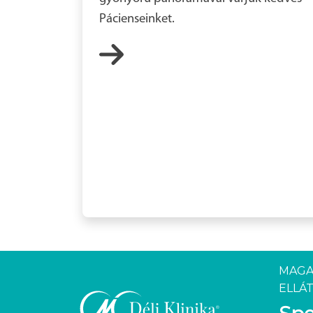
Pácienseinket.
MAGA
ELLÁT