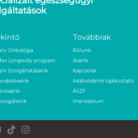
cializált egészségügyi
lgáltatások
ekintő
Továbbiak
zív Onkológia
Rólunk
ex Longevity program
Áraink
zív Szolgáltatásaink
Kapcsolat
endeléseink
Adatvédelmi tájékoztató
rvosaink
ÁSZF
vizsgálatok
Impresszum