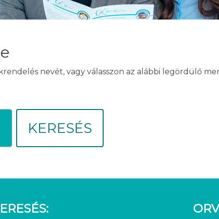
se
akrendelés nevét, vagy válasszon az alábbi legördülő m
KERESÉS
ERESÉS:
ORV