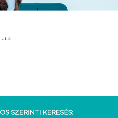
enüből
OS SZERINTI KERESÉS: