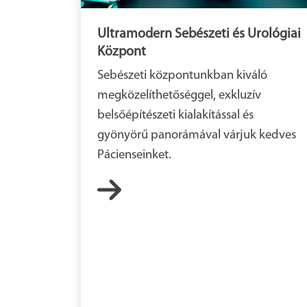
Ultramodern Sebészeti és Urológiai
Központ
Sebészeti központunkban kiváló
megközelíthetőséggel, exkluzív
belsőépítészeti kialakítással és
gyönyörű panorámával várjuk kedves
Pácienseinket.