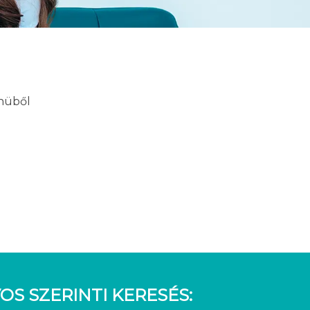
enüből
OS SZERINTI KERESÉS: