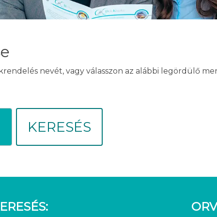
se
akrendelés nevét, vagy válasszon az alábbi legördülő m
KERESÉS
ERESÉS:
ORV