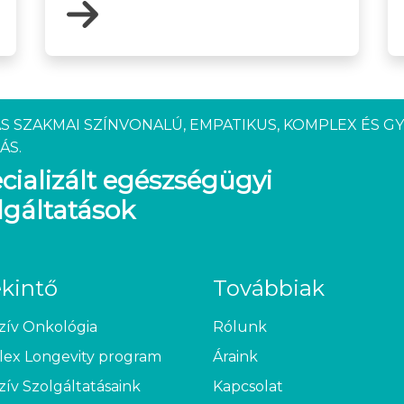
S SZAKMAI SZÍNVONALÚ, EMPATIKUS, KOMPLEX ÉS G
ÁS.
cializált egészségügyi
lgáltatások
ekintő
Továbbiak
zív Onkológia
Rólunk
ex Longevity program
Áraink
zív Szolgáltatásaink
Kapcsolat