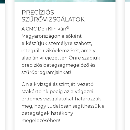
PRECÍZIÓS
SZŰRŐVIZSGÁLATOK
®
A CMC Déli Klinikán
Magyarországon elsőként
elkészítjük személyre szabott,
integrált rizikóelemzését, amely
alapján kifejezetten Önre szabjuk
precíziós betegségmegelőző és
szűrőprogramjainkat!
Ön a kivizsgálás szintjét, vezető
szakértőink pedig az elvégezni
érdemes vizsgálatokat határozzák
meg, hogy tudatosan segíthessük a
betegségek hatékony
megelőzésében!