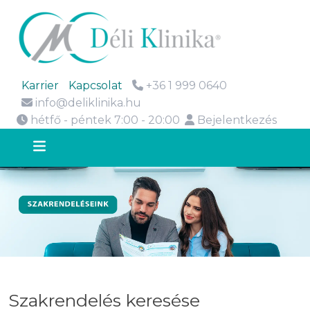
Karrier
Kapcsolat
+36 1 999 0640
info@deliklinika.hu
hétfő - péntek 7:00 - 20:00
Bejelentkezés
Szakrendelés keresése