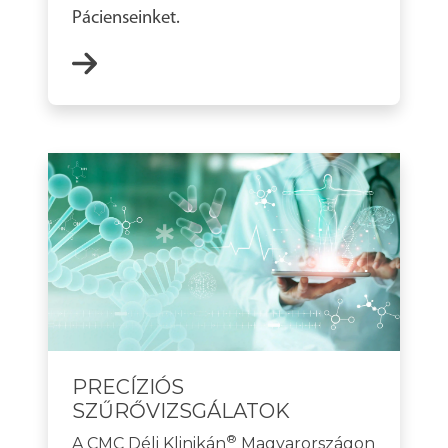
Pácienseinket.
PRECÍZIÓS
SZŰRŐVIZSGÁLATOK
®
A CMC Déli Klinikán
Magyarországon