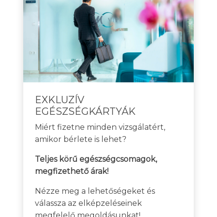
EXKLUZÍV
EGÉSZSÉGKÁRTYÁK
Miért fizetne minden vizsgálatért,
amikor bérlete is lehet?
Teljes körű egészségcsomagok,
megfizethető árak!
Nézze meg a lehetőségeket és
válassza az elképzeléseinek
megfelelő megoldásunkat!