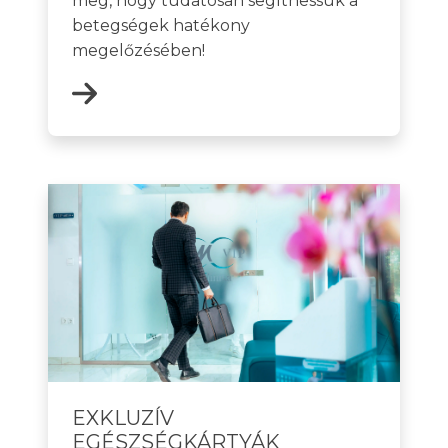
meg, hogy tudatosan segíthessük a
betegségek hatékony
megelőzésében!
EXKLUZÍV
EGÉSZSÉGKÁRTYÁK