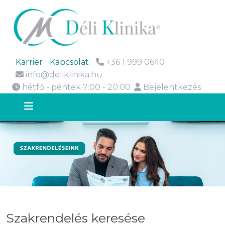
Karrier
Kapcsolat
+36 1 999 0640
info@deliklinika.hu
hétfő - péntek 7:00 - 20:00
Bejelentkezés
Szakrendelés keresése