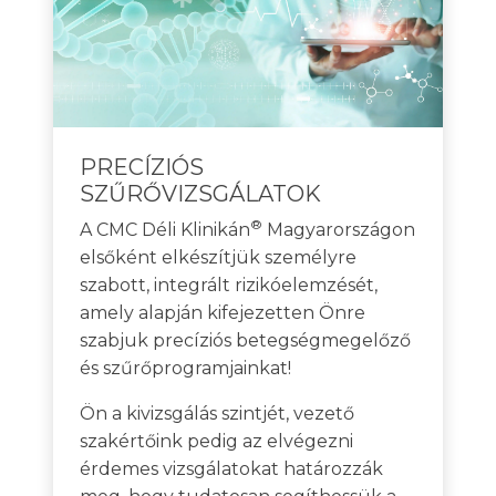
PRECÍZIÓS
SZŰRŐVIZSGÁLATOK
®
A CMC Déli Klinikán
Magyarországon
elsőként elkészítjük személyre
szabott, integrált rizikóelemzését,
amely alapján kifejezetten Önre
szabjuk precíziós betegségmegelőző
és szűrőprogramjainkat!
Ön a kivizsgálás szintjét, vezető
szakértőink pedig az elvégezni
érdemes vizsgálatokat határozzák