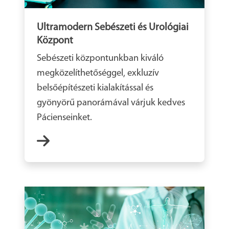
Ultramodern Sebészeti és Urológiai
Központ
Sebészeti központunkban kiváló
megközelíthetőséggel, exkluzív
belsőépítészeti kialakítással és
gyönyörű panorámával várjuk kedves
Pácienseinket.